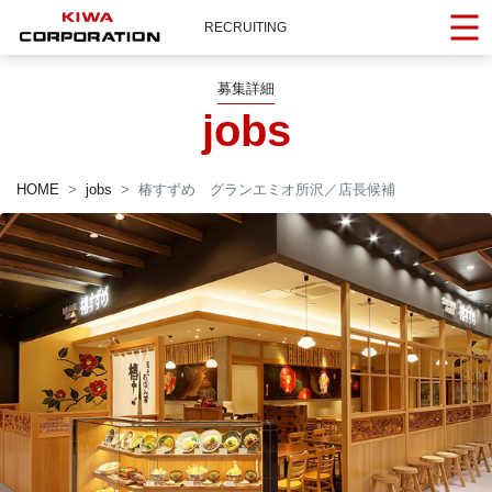
RECRUITING
募集詳細
jobs
HOME
jobs
椿すずめ グランエミオ所沢／店長候補