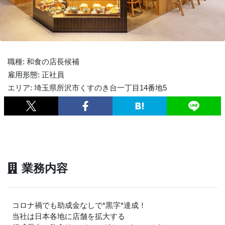
職種: 和食の店長候補
雇用形態: 正社員
エリア: 埼玉県所沢市くすのき台一丁目14番地5
業務内容
コロナ禍でも助成金なしで*黒字*達成！
当社は日本各地に店舗を拡大する