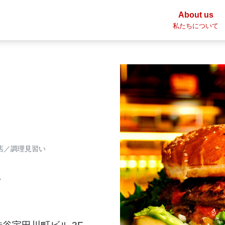
About us
私たちについて
川店／調理見習い
い