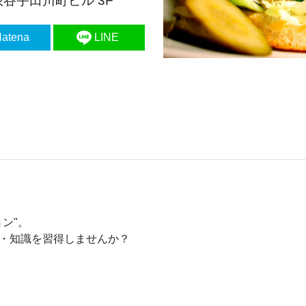
渋谷宇田川町ビル 3F
atena
LINE
ン"。
・知識を習得しませんか？