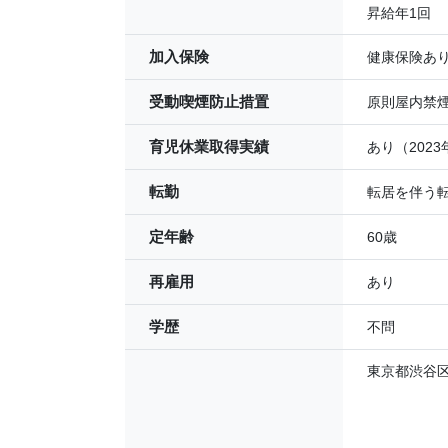
昇給年1回
加入保険
健康保険あ
受動喫煙防止措置
原則屋内禁
育児休業取得実績
あり（202
転勤
転居を伴う
定年齢
60歳
再雇用
あり
学歴
不問
東京都渋谷区