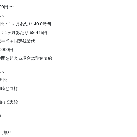
00円 〜
あり
：1ヶ月あたり 40.0時間
1ヶ月あたり 69,445円
域手当＋固定残業代
000円
時間を超える場合は別途支給
あり
月間
用時と同様
額内で支給
備
（無料）